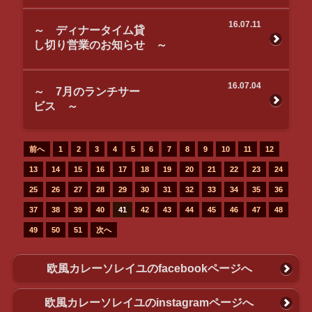
16.07.11
～ ディナータイム貸
し切り営業のお知らせ ～
16.07.04
～ 7月のランチサー
ビス ～
前へ
1
2
3
4
5
6
7
8
9
10
11
12
13
14
15
16
17
18
19
20
21
22
23
24
25
26
27
28
29
30
31
32
33
34
35
36
37
38
39
40
41
42
43
44
45
46
47
48
49
50
51
次へ
欧風カレーソレイユのfacebookページへ
欧風カレーソレイユのinstagramページへ