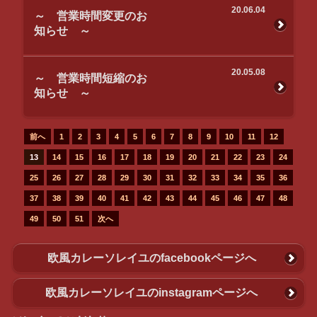
20.06.04
～ 営業時間変更のお
知らせ ～
20.05.08
～ 営業時間短縮のお
知らせ ～
前へ
1
2
3
4
5
6
7
8
9
10
11
12
13
14
15
16
17
18
19
20
21
22
23
24
25
26
27
28
29
30
31
32
33
34
35
36
37
38
39
40
41
42
43
44
45
46
47
48
49
50
51
次へ
欧風カレーソレイユのfacebookページへ
欧風カレーソレイユのinstagramページへ