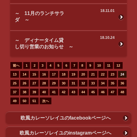
18.11.01
～ 11月のランチサラ
ダ ～
18.10.24
～ ディナータイム貸
し切り営業のお知らせ ～
前へ
1
2
3
4
5
6
7
8
9
10
11
12
13
14
15
16
17
18
19
20
21
22
23
24
25
26
27
28
29
30
31
32
33
34
35
36
37
38
39
40
41
42
43
44
45
46
47
48
49
50
51
次へ
欧風カレーソレイユのfacebookページへ
欧風カレーソレイユのinstagramページへ