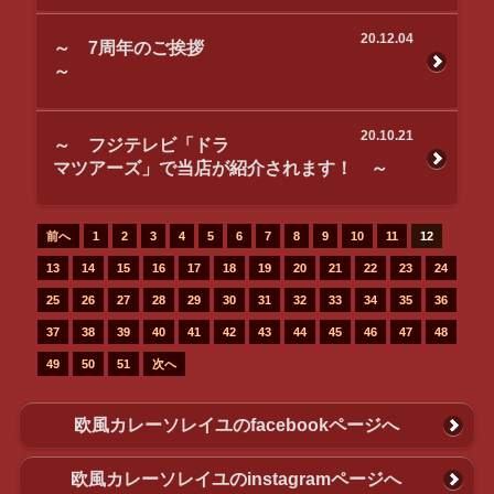
20.12.04
～ 7周年のご挨拶
～
20.10.21
～ フジテレビ「ドラ
マツアーズ」で当店が紹介されます！ ～
前へ
1
2
3
4
5
6
7
8
9
10
11
12
13
14
15
16
17
18
19
20
21
22
23
24
25
26
27
28
29
30
31
32
33
34
35
36
37
38
39
40
41
42
43
44
45
46
47
48
49
50
51
次へ
欧風カレーソレイユのfacebookページへ
欧風カレーソレイユのinstagramページへ