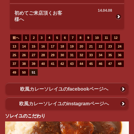
14.04.08
初めてご来店頂くお客
様へ
前へ
1
2
3
4
5
6
7
8
9
10
11
12
13
14
15
16
17
18
19
20
21
22
23
24
25
26
27
28
29
30
31
32
33
34
35
36
37
38
39
40
41
42
43
44
45
46
47
48
49
50
51
欧風カレーソレイユのfacebookページへ
欧風カレーソレイユのinstagramページへ
ソレイユのこだわり