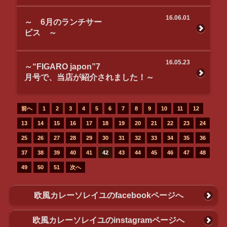
16.06.01
～ 6月のランチサー
ビス ～
16.05.23
～“FIGARO japon”7
月号で、当店が紹介されました！～
前へ
1
2
3
4
5
6
7
8
9
10
11
12
13
14
15
16
17
18
19
20
21
22
23
24
25
26
27
28
29
30
31
32
33
34
35
36
37
38
39
40
41
42
43
44
45
46
47
48
49
50
51
次へ
欧風カレーソレイユのfacebookページへ
欧風カレーソレイユのinstagramページへ