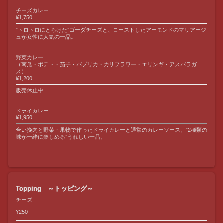
チーズカレー
¥1,750
”トロトロにとろけた”ゴーダチーズと、ローストしたアーモンドのマリアージ
ュが女性に人気の一品。
野菜カレー
（南瓜・ポテト・茄子・パプリカ・カリフラワー・エリンギ・アスパラガ
ス）
¥1,200
販売休止中
ドライカレー
¥1,950
合い挽肉と野菜・果物で作ったドライカレーと通常のカレーソース、”2種類の
味が一緒に楽しめる”うれしい一品。
Topping ～トッピング～
チーズ
¥250