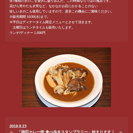
全7種類のきのこを贅沢に盛り込んだ、この時期ならではの逸品です。
花びら茸やたもぎ茸など、なかなかお目にかかることのない
珍しいきのこも使用していますので、是非この機会にご賞味ください。
※販売期間 10/30(水)まで。
※平日はディナータイム限定メニューとさせて頂きます。
土曜日はランチタイムも販売いたします。
ランチ/ディナー 1,500円
2018.8.23
～ 「神田カレー街 食べ歩きスタンプラリー」始まります！ ～