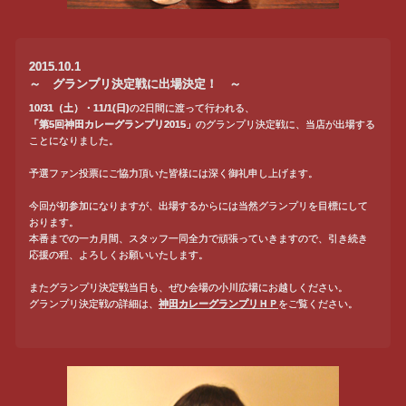
2015.10.1
～ グランプリ決定戦に出場決定！ ～
10/31（土）・11/1(日)
の2日間に渡って行われる、
「第5回神田カレーグランプリ2015」
のグランプリ決定戦に、当店が出場する
ことになりました。
予選ファン投票にご協力頂いた皆様には深く御礼申し上げます。
今回が初参加になりますが、出場するからには当然グランプリを目標にして
おります。
本番までの一カ月間、スタッフ一同全力で頑張っていきますので、引き続き
応援の程、よろしくお願いいたします。
またグランプリ決定戦当日も、ぜひ会場の小川広場にお越しください。
グランプリ決定戦の詳細は、
神田カレーグランプリＨＰ
をご覧ください。