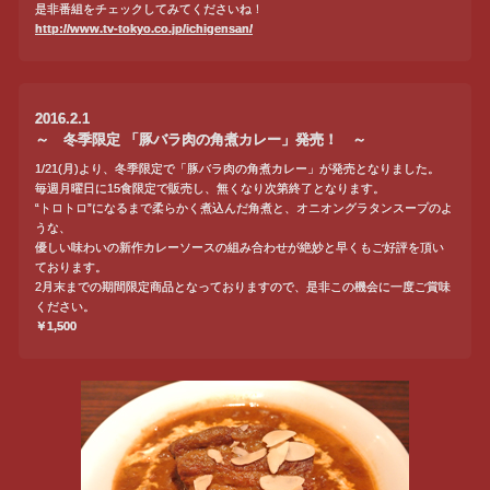
是非番組をチェックしてみてくださいね！
http://www.tv-tokyo.co.jp/ichigensan/
2016.2.1
～ 冬季限定 「豚バラ肉の角煮カレー」発売！ ～
1/21(月)より、冬季限定で「豚バラ肉の角煮カレー」が発売となりました。
毎週月曜日に15食限定で販売し、無くなり次第終了となります。
“トロトロ”になるまで柔らかく煮込んだ角煮と、オニオングラタンスープのよ
うな、
優しい味わいの新作カレーソースの組み合わせが絶妙と早くもご好評を頂い
ております。
2月末までの期間限定商品となっておりますので、是非この機会に一度ご賞味
ください。
￥1,500