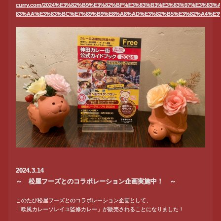
curry.com/2024%E3%82%B9%E3%82%BF%E3%83%B3%E3%83%97%E3%83%
83%AA%E3%83%BC%E7%89%B9%E8%A8%AD%E3%82%B5%E3%82%A4%E3%
2024.3.14
～ 松屋フーズとのコラボレーション企画実施中！ ～
このたび松屋フーズとのコラボレーション企画として、
「欧風カレーソレイユ監修カレー」が販売されることになりました！