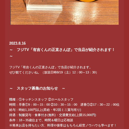
2023.8.16
～ フジTV「有吉くんの正直さんぽ」で当店が紹介されます！
～
フジTV「有吉くんの正直さんぽ」で当店が紹介されます。
ぜひ観てくださいね。（放送日時8/19（土）12：00～13：30）
～ スタッフ募集のお知らせ ～
職種：①キッチンスタッフ ②ホールスタッフ
時間：早番①9：00～15：00 ②10：30～15：00 遅番①②17：30～22：00位
給与：時給1,100円以上(昇給・年2回ミニ賞与有り)
待遇：制服貸与・食事付き(無料)・交通費支給(上限15,000円)
条件：18～35歳位まで、時間＆曜日は応相談
※将来お店を持ちたい方、料理や接客はもちろん経営ノウハウも学べます！