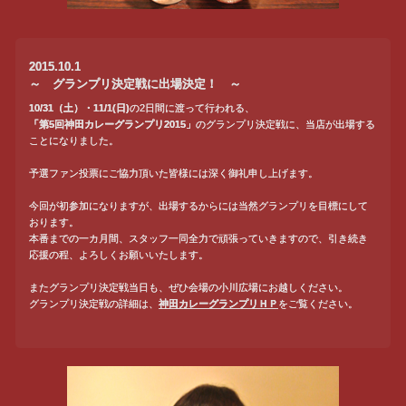
2015.10.1
～ グランプリ決定戦に出場決定！ ～
10/31（土）・11/1(日)
の2日間に渡って行われる、
「第5回神田カレーグランプリ2015」
のグランプリ決定戦に、当店が出場する
ことになりました。
予選ファン投票にご協力頂いた皆様には深く御礼申し上げます。
今回が初参加になりますが、出場するからには当然グランプリを目標にして
おります。
本番までの一カ月間、スタッフ一同全力で頑張っていきますので、引き続き
応援の程、よろしくお願いいたします。
またグランプリ決定戦当日も、ぜひ会場の小川広場にお越しください。
グランプリ決定戦の詳細は、
神田カレーグランプリＨＰ
をご覧ください。