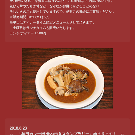
全7種類のきのこを贅沢に盛り込んだ、この時期ならではの逸品です。
花びら茸やたもぎ茸など、なかなかお目にかかることのない
珍しいきのこも使用していますので、是非この機会にご賞味ください。
※販売期間 10/30(水)まで。
※平日はディナータイム限定メニューとさせて頂きます。
土曜日はランチタイムも販売いたします。
ランチ/ディナー 1,500円
2018.8.23
～ 「神田カレー街 食べ歩きスタンプラリー」始まります！ ～