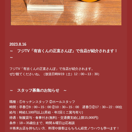
2023.8.16
～ フジTV「有吉くんの正直さんぽ」で当店が紹介されます！
～
フジTV「有吉くんの正直さんぽ」で当店が紹介されます。
ぜひ観てくださいね。（放送日時8/19（土）12：00～13：30）
～ スタッフ募集のお知らせ ～
職種：①キッチンスタッフ ②ホールスタッフ
時間：早番①9：00～15：00 ②10：30～15：00 遅番①②17：30～22：00位
給与：時給1,100円以上(昇給・年2回ミニ賞与有り)
待遇：制服貸与・食事付き(無料)・交通費支給(上限15,000円)
条件：18～35歳位まで、時間＆曜日は応相談
※将来お店を持ちたい方、料理や接客はもちろん経営ノウハウも学べます！