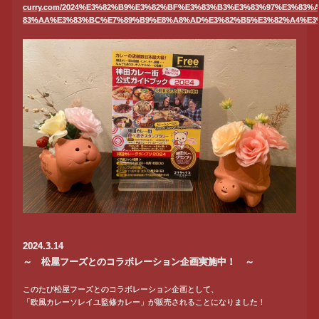
curry.com/2024%E3%82%B9%E3%82%BF%E3%83%B3%E3%83%97%E3%83%
83%AA%E3%83%BC%E7%89%B9%E8%A8%AD%E3%82%B5%E3%82%A4%E3%
2024.3.14
～ 松屋フーズとのコラボレーション企画実施中！ ～
このたび松屋フーズとのコラボレーション企画として、
「欧風カレーソレイユ監修カレー」が販売されることになりました！