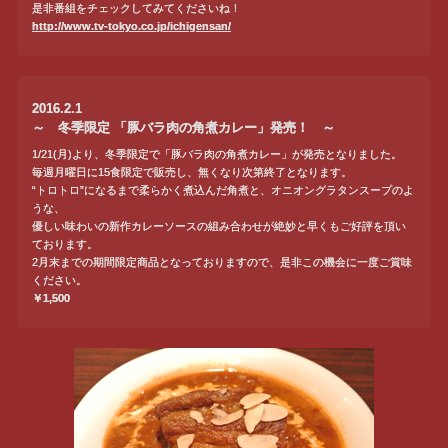
是非番組をチェックしてみてくださいね！
http://www.tv-tokyo.co.jp/ichigensan/
2016.2.1
～ 冬季限定 「豚バラ肉の角煮カレー」発売！ ～
1/21(月)より、冬季限定で「豚バラ肉の角煮カレー」が発売となりました。
毎週月曜日に15食限定で販売し、無くなり次第終了となります。
“トロトロ”になるまで柔らかく煮込んだ角煮と、オニオングラタンスープのよ
うな、
優しい味わいの新作カレーソースの組み合わせが絶妙と早くもご好評を頂い
ております。
2月末までの期間限定商品となっておりますので、是非この機会に一度ご賞味
ください。
￥1,500