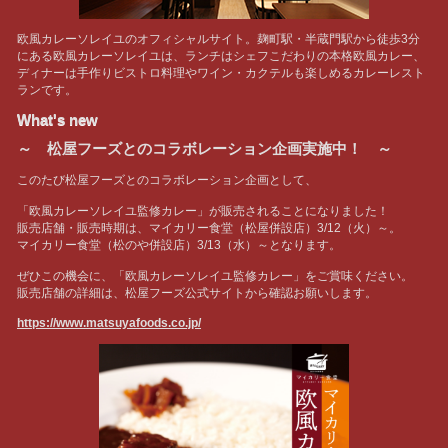
欧風カレーソレイユのオフィシャルサイト。麹町駅・半蔵門駅から徒歩3分
にある欧風カレーソレイユは、ランチはシェフこだわりの本格欧風カレー、
ディナーは手作りビストロ料理やワイン・カクテルも楽しめるカレーレスト
ランです。
What's new
～ 松屋フーズとのコラボレーション企画実施中！ ～
このたび松屋フーズとのコラボレーション企画として、
「欧風カレーソレイユ監修カレー」が販売されることになりました！
販売店舗・販売時期は、マイカリー食堂（松屋併設店）3/12（火）～。
マイカリー食堂（松のや併設店）3/13（水）～となります。
ぜひこの機会に、「欧風カレーソレイユ監修カレー」をご賞味ください。
販売店舗の詳細は、松屋フーズ公式サイトから確認お願いします。
https://www.matsuyafoods.co.jp/