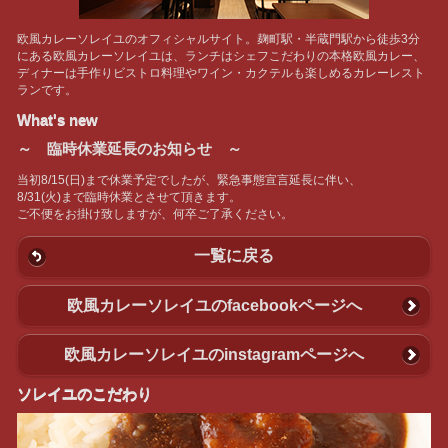
欧風カレーソレイユのオフィシャルサイト。麹町駅・半蔵門駅から徒歩3分
にある欧風カレーソレイユは、ランチはシェフこだわりの本格欧風カレー、
ディナーは手作りビストロ料理やワイン・カクテルも楽しめるカレーレスト
ランです。
What's new
～ 臨時休業延長のお知らせ ～
当初8/15(日)まで休業予定でしたが、緊急事態宣言延長に伴い、
8/31(火)まで臨時休業とさせて頂きます。
ご不便をお掛け致しますが、何卒ご了承ください。
一覧に戻る
欧風カレーソレイユのfacebookページへ
欧風カレーソレイユのinstagramページへ
ソレイユのこだわり